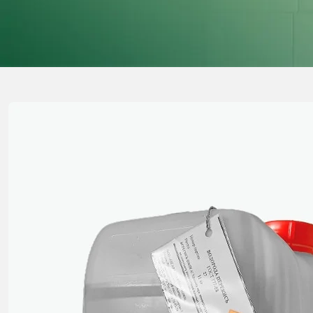
Перекись
Водорода