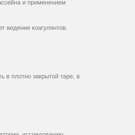
ассейна и применением
ет ведение коагулянтов.
ь в плотно закрытой таре, в
ратории, исследованию