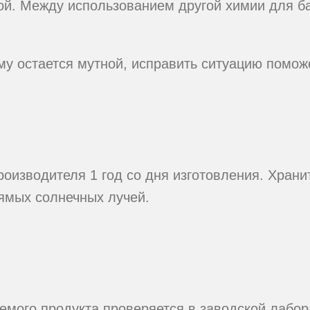
ой. Между использованием другой химии для б
му остается мутной, исправить ситуацию помож
оизводителя 1 год со дня изготовления. Хранит
ямых солнечных лучей.
уемого продукта проверяется в заводской лабо