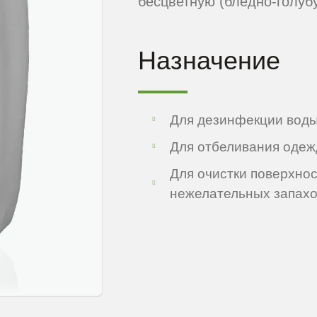
бесцветную (бледно-голуб
Назначение
Для дезинфекции воды
Для отбеливания оде
Для очистки поверхнос
нежелательных запах