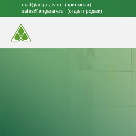
mail@angararv.ru (приемная)
sales@angararv.ru (отдел продаж)