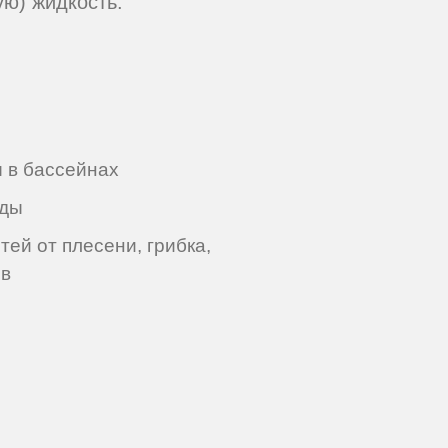
ую) жидкость.
 в бассейнах
жды
тей от плесени, грибка,
ов